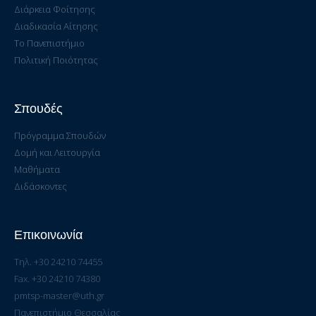
Διάρκεια Φοίτησης
Διαδικασία Αίτησης
Το Πανεπιστήμιο
Πολιτική Ποιότητας
Σπουδές
Πρόγραμμα Σπουδών
Δομή και Λειτουργία
Μαθήματα
Διδάσκοντες
Επικοινωνία
Τηλ. +30 24210 74455
Fax. +30 24210 74380
pmtsp-master@uth.gr
Πανεπιστήμιο Θεσσαλίας