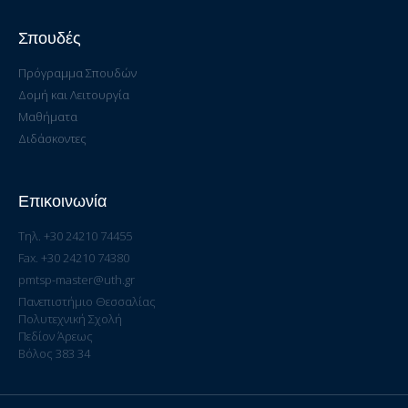
Σπουδές
Πρόγραμμα Σπουδών
Δομή και Λειτουργία
Μαθήματα
Διδάσκοντες
Επικοινωνία
Τηλ. +30 24210 74455
Fax. +30 24210 74380
pmtsp-master@uth.gr
Πανεπιστήμιο Θεσσαλίας
Πολυτεχνική Σχολή
Πεδίον Άρεως
Βόλος 383 34