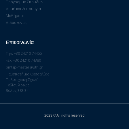
Πρόγραμμα Σπουδών
Δομή και Λειτουργία
Μαθήματα
Διδάσκοντες
Επικοινωνία
Τηλ. +30 24210 74455
Fax. +30 24210 74380
pmtsp-master@uth.gr
Πανεπιστήμιο Θεσσαλίας
Πολυτεχνική Σχολή
Πεδίον Άρεως
Βόλος 383 34
2023 © All rights reserved